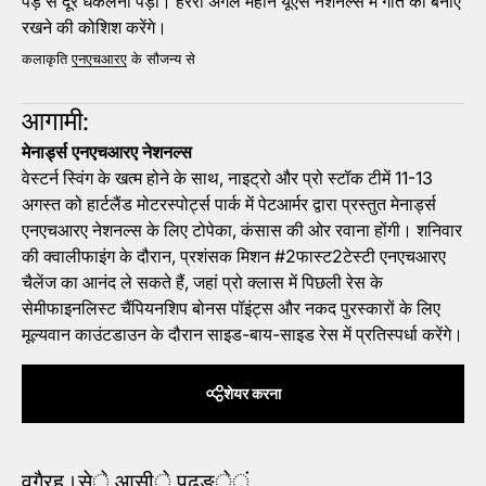
पेड़ से दूर धकेलना पड़ा। हेरेरा अगले महीने यूएस नेशनल्स में गति को बनाए
रखने की कोशिश करेंगे।
कलाकृति
एनएचआरए
के सौजन्य से
आगामी:
मेनार्ड्स एनएचआरए नेशनल्स
वेस्टर्न स्विंग के खत्म होने के साथ, नाइट्रो और प्रो स्टॉक टीमें 11-13
अगस्त को हार्टलैंड मोटरस्पोर्ट्स पार्क में पेटआर्मर द्वारा प्रस्तुत मेनार्ड्स
एनएचआरए नेशनल्स के लिए टोपेका, कंसास की ओर रवाना होंगी। शनिवार
की क्वालीफाइंग के दौरान, प्रशंसक मिशन #2फास्ट2टेस्टी एनएचआरए
चैलेंज का आनंद ले सकते हैं, जहां प्रो क्लास में पिछली रेस के
सेमीफाइनलिस्ट चैंपियनशिप बोनस पॉइंट्स और नकद पुरस्कारों के लिए
मूल्यवान काउंटडाउन के दौरान साइड-बाय-साइड रेस में प्रतिस्पर्धा करेंगे।
शेयर करना