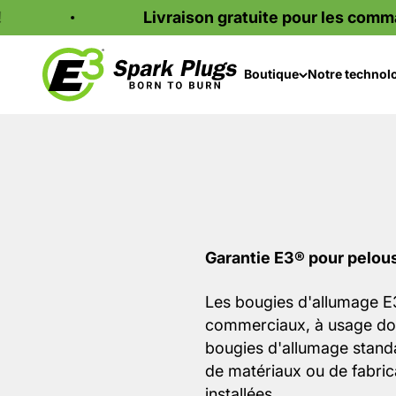
Passer au contenu
Livraison gratuite pour les commandes 
Bougies d'allumage E3
Boutique
Notre technol
Garantie E3® pour pelous
Les bougies d'allumage E
commerciaux, à usage dome
bougies d'allumage standa
de matériaux ou de fabric
installées.