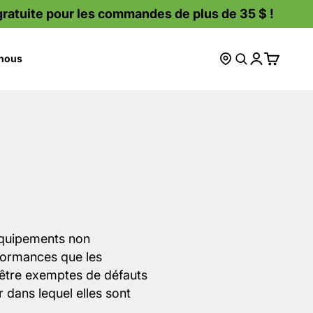
ite pour les commandes de plus de 35 $ !
Ouvrir la rec
Ouvrir le c
Voir le p
nous
Où acheter
équipements non
formances que les
 être exemptes de défauts
 dans lequel elles sont