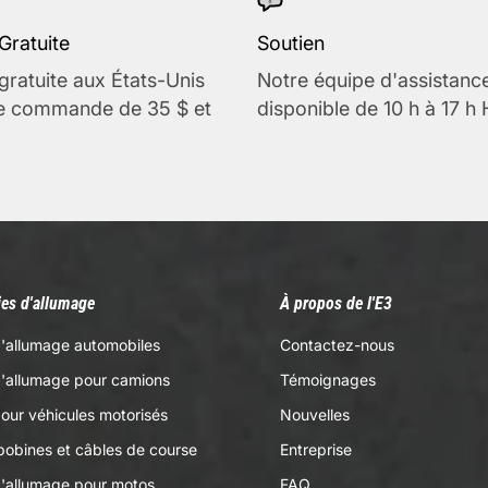
Gratuite
Soutien
gratuite aux États-Unis
Notre équipe d'assistanc
te commande de 35 $ et
disponible de 10 h à 17 h
es d'allumage
À propos de l'E3
'allumage automobiles
Contactez-nous
d'allumage pour camions
Témoignages
our véhicules motorisés
Nouvelles
bobines et câbles de course
Entreprise
d'allumage pour motos
FAQ