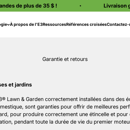
de plus de 35 $ !
Livraison gratu
ogie
À propos de l'E3
Ressources
Références croisées
Contactez-
Garantie et retours
es et jardins
3® Lawn & Garden correctement installées dans des 
stique, sont garanties pour offrir de meilleures per
rd, pour produire correctement une étincelle et pour
ation, pendant toute la durée de vie du premier moteur