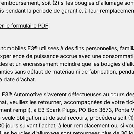
remboursement, soit (2) si les bougies d'allumage son
ais pendant la période de garantie, à leur remplacemen
er le formulaire PDF
tomobiles E3® utilisées à des fins personnelles, famil
 expérience de puissance accrue avec une consommati
des et un encrassement moindre que les bougies d'al
anties sans défaut de matériau ni de fabrication, pend
a date d'achat.
e E3® Automotive s'avèrent défectueuses au cours de
hat, veuillez les retourner, accompagnées de votre tic
ment rempli), à E3 Spark Plugs, PO Box 3673, Ponte V
e seule obligation et de seul recours, procédera soit (1
0 jours suivant l'achat, à leur remplacement ou, si vo
i les bougies d'allumage sont retournées plus de 30 jo