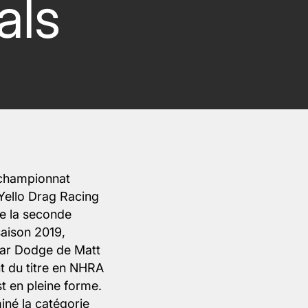
als
 championnat
ello Drag Racing
e la seconde
saison 2019,
par Dodge de Matt
t du titre en NHRA
t en pleine forme.
né la catégorie