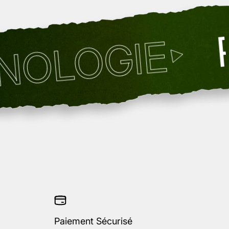
PERF
GIE
Paiement Sécurisé