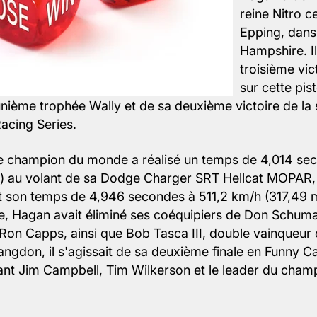
reine Nitro 
Epping, dans
Hampshire. Il
troisième vic
sur cette pis
unième trophée Wally et de sa deuxième victoire de l
acing Series.
ble champion du monde a réalisé un temps de 4,014 se
) au volant de sa Dodge Charger SRT Hellcat MOPAR, 
 son temps de 4,946 secondes à 511,2 km/h (317,49 
nale, Hagan avait éliminé ses coéquipiers de Don Schum
on Capps, ainsi que Bob Tasca III, double vainqueur 
ngdon, il s'agissait de sa deuxième finale en Funny Car 
ant Jim Campbell, Tim Wilkerson et le leader du cham