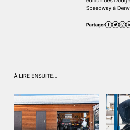
édition des Dodge
Speedway à Denve
Partager