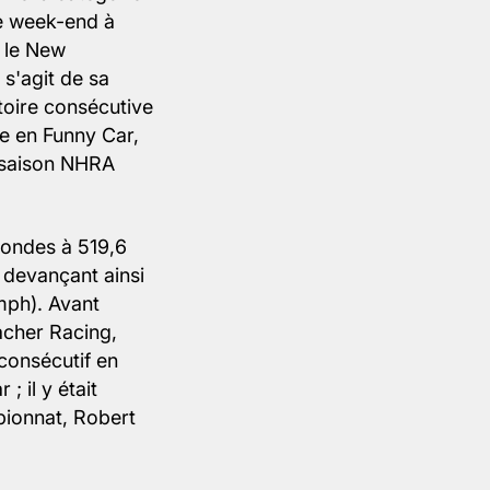
ce week-end à
 le New
 s'agit de sa
toire consécutive
te en Funny Car,
a saison NHRA
condes à 519,6
devançant ainsi
mph). Avant
acher Racing,
consécutif en
; il y était
pionnat, Robert