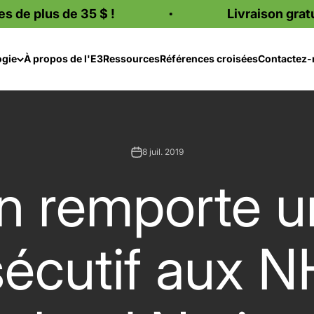
de 35 $ !
Livraison gratuite pour 
ogie
À propos de l'E3
Ressources
Références croisées
Contactez-
8 juil. 2019
n remporte un
nsécutif aux