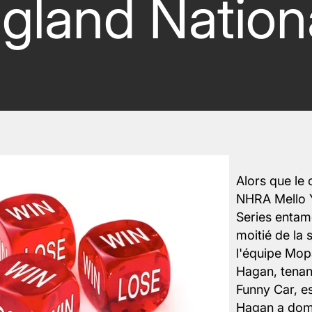
gland Nation
Alors que le
NHRA Mello Y
Series entam
moitié de la 
l'équipe Mo
Hagan, tenan
Funny Car, es
Hagan a domi