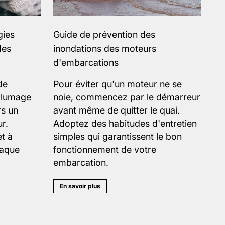
gies
Guide de prévention des
des
inondations des moteurs
d'embarcations
de
Pour éviter qu'un moteur ne se
allumage
noie, commencez par le démarreur
rs un
avant même de quitter le quai.
r.
Adoptez des habitudes d'entretien
et à
simples qui garantissent le bon
haque
fonctionnement de votre
embarcation.
En savoir plus