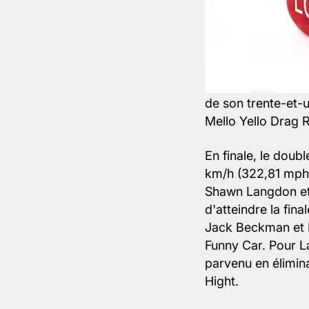
de son trente-et-
Mello Yello Drag R
En finale, le dou
km/h (322,81 mph
Shawn Langdon et
d'atteindre la fi
Jack Beckman et R
Funny Car. Pour La
parvenu en élimin
Hight.