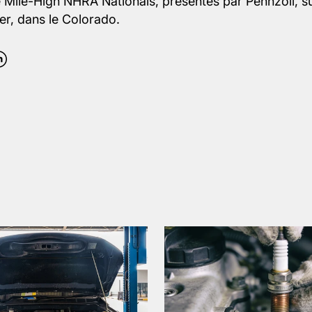
 Mile-High NHRA Nationals, présentés par Pennzoil, s
r, dans le Colorado.