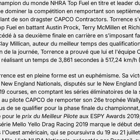
hampion du monde NHRA Top Fuel en titre et leader d
de dominer la compétition en remportant son septième
olant de son dragster CAPCO Contractors. Torrence s'e
op Fuel en battant Austin Prock, Terry McMillen et Ric
cédé à sa deuxième finale en carrière en s'imposant f
ay Millican, auteur du meilleur temps des qualification
on de la journée, Torrence a prouvé que lui et l'équipe
n réalisant un temps de 3,861 secondes à 517,24 km/h 
rrence est en pleine forme est un euphémisme. Sa vic
New England Nationals, disputés sur le New England D
 19 courses, en comptant les séries éliminatoires de la 
 au pilote CAPCO de remporter son 26e trophée Wally
us de se qualifier pour la phase finale du championnat
 pour le
prix du Meilleur Pilote
aux ESPY Awards 2019, 
 série Mello Yello Drag Racing 2019 marque le début de
 l'Ouest américain, qui se poursuivra du 19 au 21 juille