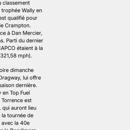
u classement
 trophée Wally en
st qualifié pour
hie Crampton.
ace à Dan Mercier,
s. Parti du dernier
 CAPCO étaient à la
(321,58 mph).
toire dimanche
ragway, lui offre
saison dernière.
 en Top Fuel
, Torrence est
qui auront lieu
 la tournée de
t avec la 40e