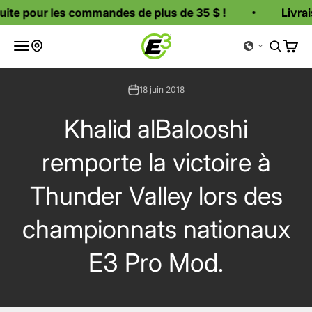
Passer au contenu
ite pour les commandes de plus de 35 $ !
Livrais
Bougies d'allumage E3
Ouvrir la navigation
Ouvrir l
Voir l
Où acheter
18 juin 2018
Khalid alBalooshi
remporte la victoire à
Thunder Valley lors des
championnats nationaux
E3 Pro Mod.