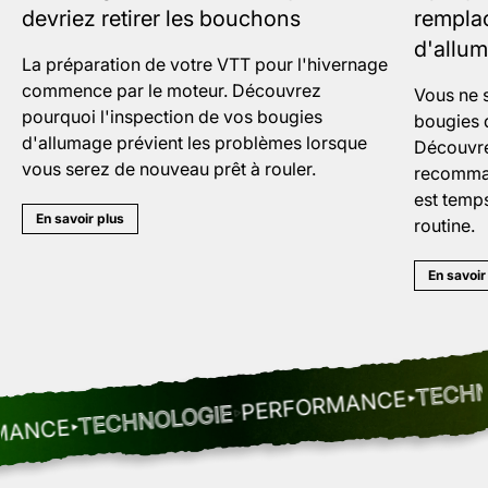
devriez retirer les bouchons
rempla
d'allu
La préparation de votre VTT pour l'hivernage
commence par le moteur. Découvrez
Vous ne 
pourquoi l'inspection de vos bougies
bougies 
d'allumage prévient les problèmes lorsque
Découvre
vous serez de nouveau prêt à rouler.
recomman
est temps
En savoir plus
routine.
En savoir
TECHNOLO
PERFORMANCE
TECHNOLOGIE
NCE