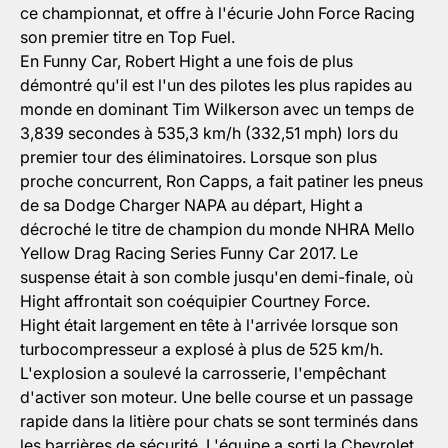
ce championnat, et offre à l'écurie John Force Racing
son premier titre en Top Fuel.
En Funny Car, Robert Hight a une fois de plus
démontré qu'il est l'un des pilotes les plus rapides au
monde en dominant Tim Wilkerson avec un temps de
3,839 secondes à 535,3 km/h (332,51 mph) lors du
premier tour des éliminatoires. Lorsque son plus
proche concurrent, Ron Capps, a fait patiner les pneus
de sa Dodge Charger NAPA au départ, Hight a
décroché le titre de champion du monde NHRA Mello
Yellow Drag Racing Series Funny Car 2017. Le
suspense était à son comble jusqu'en demi-finale, où
Hight affrontait son coéquipier Courtney Force.
Hight était largement en tête à l'arrivée lorsque son
turbocompresseur a explosé à plus de 525 km/h.
L'explosion a soulevé la carrosserie, l'empêchant
d'activer son moteur. Une belle course et un passage
rapide dans la litière pour chats se sont terminés dans
les barrières de sécurité. L'équipe a sorti la Chevrolet