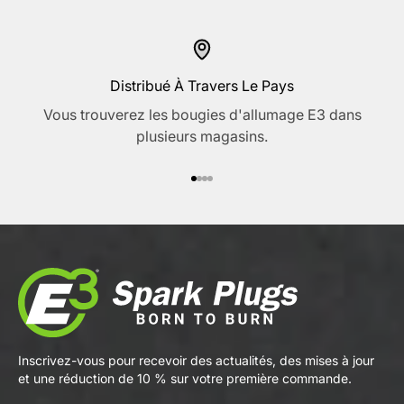
Distribué À Travers Le Pays
Vous trouverez les bougies d'allumage E3 dans
plusieurs magasins.
Aller à l'élément 1
Aller à l'élément 2
Aller à l'élément 3
Aller à l'élément 4
Inscrivez-vous pour recevoir des actualités, des mises à jour
et une réduction de 10 % sur votre première commande.