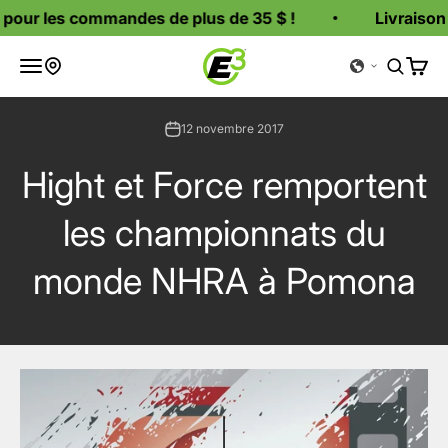
Passer au contenu
pour les commandes de plus de 35 $ !
Livraison g
Bougies d'allumage E3
Ouvrir la navigation
Ouvrir l
Voir l
Où acheter
12 novembre 2017
Hight et Force remportent
les championnats du
monde NHRA à Pomona