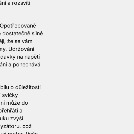
ní a rozsvítí
. Opotřebované
 dostatečně silné
ěji, že se vám
émy. Udržování
davky na napětí
vání a ponechává
ilu o důležitosti
í svíčky
vání může do
řehřátí a
uku zvýší
lyzátoru, což
usí motor. Vaše