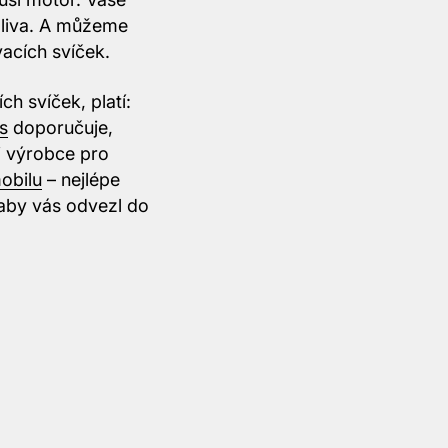
aliva. A můžeme
vacích svíček.
h svíček, platí:
s
doporučuje,
i výrobce pro
obilu
– nejlépe
 aby vás odvezl do