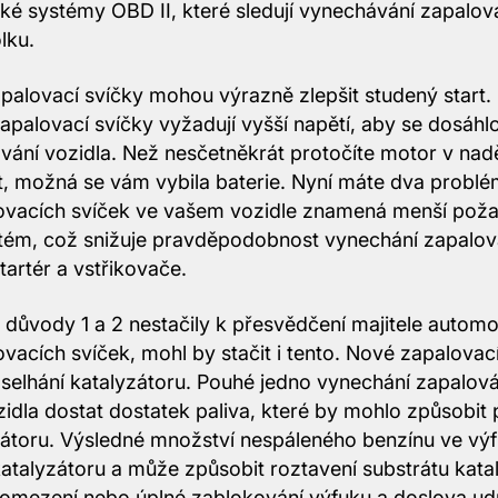
ké systémy OBD II, které sledují vynechávání zapalová
lku.
alovací svíčky mohou výrazně zlepšit studený start
apalovací svíčky vyžadují vyšší napětí, aby se dosáhlo
ování vozidla. Než nesčetněkrát protočíte motor v nad
t, možná se vám vybila baterie. Nyní máte dva probl
ovacích svíček ve vašem vozidle znamená menší poža
stém, což snižuje pravděpodobnost vynechání zapalo
tartér a vstřikovače.
důvody 1 a 2 nestačily k přesvědčení majitele automob
vacích svíček, mohl by stačit i tento. Nové zapalovac
ko selhání katalyzátoru. Pouhé jedno vynechání zapalo
idla dostat dostatek paliva, které by mohlo způsobit p
átoru. Výsledné množství nespáleného benzínu ve výf
katalyzátoru a může způsobit roztavení substrátu kata
omezení nebo úplné zablokování výfuku a doslova ud