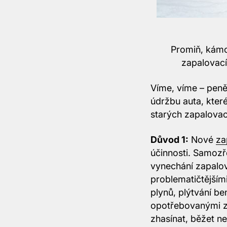
Promiň, kámo
zapalovacíc
Víme, víme – peně
údržbu auta, kter
starých zapalovac
Důvod 1:
Nové
za
účinnosti. Samozř
vynechání zapalová
problematičtějším
plynů, plýtvání b
opotřebovanými za
zhasínat, běžet n