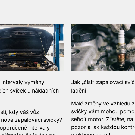
 intervaly výměny
Jak „číst“ zapalovací sví
ích svíček u nákladních
ladění
Malé změny ve vzhledu z
svíčky vám mohou pomoc
jisti, kdy váš vůz
seřídit motor. Zjistěte, na
 nové zapalovací svíčky?
pozor a jak každou kontr
oporučené intervaly
efektivně využít.