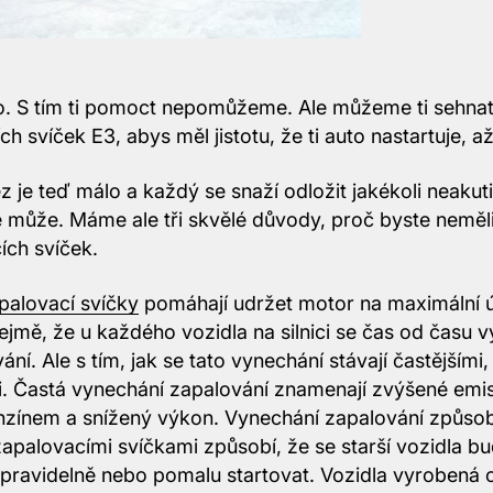
. S tím ti pomoct nepomůžeme. Ale můžeme ti sehna
h svíček E3, abys měl jistotu, že ti auto nastartuje, a
z je teď málo a každý se snaží odložit jakékoli neakut
é může. Máme ale tři skvělé důvody, proč byste nemě
ích svíček.
palovací svíčky
pomáhají udržet motor na maximální 
ejmě, že u každého vozidla na silnici se čas od času 
ní. Ale s tím, jak se tato vynechání stávají častějšími, 
i. Častá vynechání zapalování znamenají zvýšené em
enzínem a snížený výkon. Vynechání zapalování způso
palovacími svíčkami způsobí, že se starší vozidla b
epravidelně nebo pomalu startovat. Vozidla vyrobená 