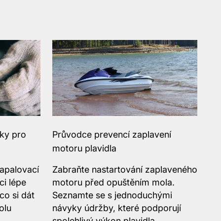
čky pro
Průvodce prevencí zaplavení
motoru plavidla
apalovací
Zabraňte nastartování zaplaveného
i lépe
motoru před opuštěním mola.
 co si dát
Seznamte se s jednoduchými
olu
návyky údržby, které podporují
spolehlivý výkon plavidla.