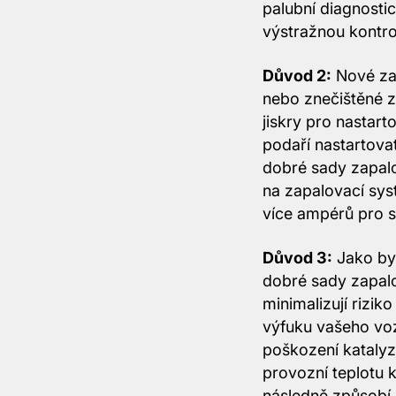
palubní diagnostic
výstražnou kontro
Důvod 2:
Nové zap
nebo znečištěné z
jiskry pro nastart
podaří nastartova
dobré sady zapal
na zapalovací sy
více ampérů pro s
Důvod 3:
Jako by 
dobré sady zapalo
minimalizují rizi
výfuku vašeho voz
poškození katalyz
provozní teplotu 
následně způsobí 