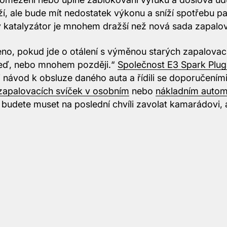
ží, ale bude mít nedostatek výkonu a sníží spotřebu p
ový katalyzátor je mnohem dražší než nová sada zapalo
no, pokud jde o otálení s výměnou starých zapalovacíc
 teď, nebo mnohem později.“
Společnost E3 Spark Plug
li návod k obsluze daného auta a řídili se doporučením
zapalovacích svíček v osobním
nebo
nákladním autom
ž budete muset na poslední chvíli zavolat kamarádovi,