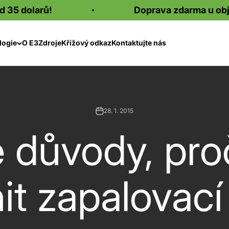
rů!
Doprava zdarma u objednávek 
logie
O E3
Zdroje
Křížový odkaz
Kontaktujte nás
28. 1. 2015
é důvody, pro
t zapalovací