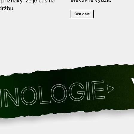
příznaky, že je čas na
držbu.
Číst dále
VÝ
LOGIE