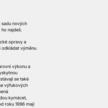
t sadu nových
ž ho najdeš.
ické opravy a
li odkládat výměnu
úrovni výkonu a
vyskytnou
stávají se také
ise výfukových
bená
udou kymácet,
od roku 1996 mají