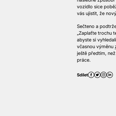
vozidlo sice pobě
vás ujistit, že n
Sečteno a podtrže
„Zaplaťte trochu
abyste si vyhleda
včasnou výměnu
ještě předtím, ne
práce.
Sdílet