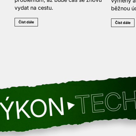
výměny a 
vydat na cestu.
běžnou ú
Číst dále
Číst dále
TECHNO
ON