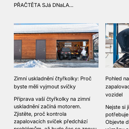
Zimní uskladnění čtyřkolky: Proč
Pohled na
byste měli vyjmout svíčky
zapalovac
vozidel
Příprava vaší čtyřkolky na zimní
uskladnění začíná motorem.
Nejste si 
Zjistěte, proč kontrola
potřebuje
zapalovacích svíček předchází
Objevte d
problémům, až bude čas se znovu